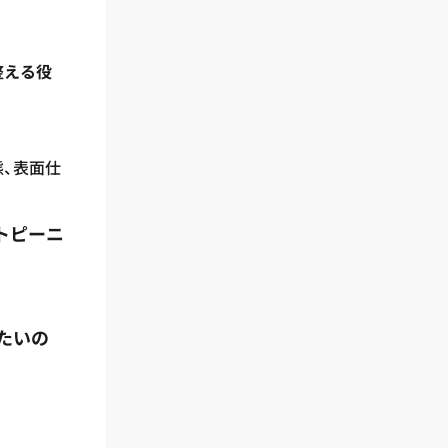
整える役
態、表面仕
トピーニ
たいの