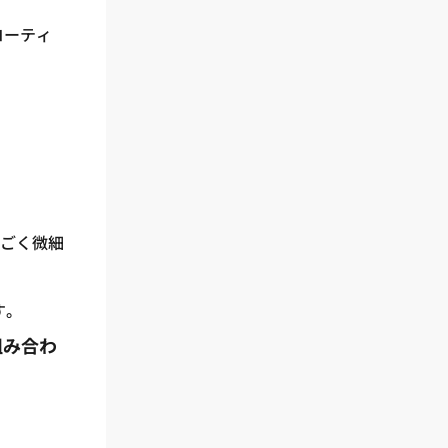
コーティ
にごく微細
す。
組み合わ